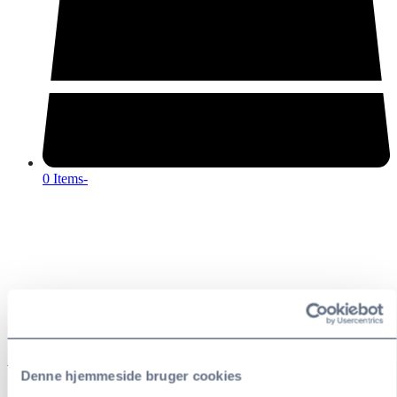
0 Items
-
Asfaltseranade
Denne hjemmeside bruger cookies
700
kr.
–
1,350
kr.
Prisinterval: 700 kr. til 1,350 kr.