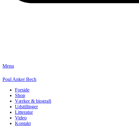
Menu
Poul Anker Bech
Forside
Shop
Værker & biografi
Udstillinger
Litteratur
Video
Kontakt